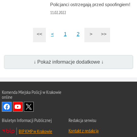
Policjanci ostrzegają przed spoofingiem!
11.02.2022
<<
<
1
2
>
>>
↓ Pokaż informacje dodatkowe ↓
Komenda Miejska Policji w Krakowie
online
Biuletyn Informacji Publicznej
Redakcja serwisu
Kontakt z redakcją
BIP KMP w Krakowie