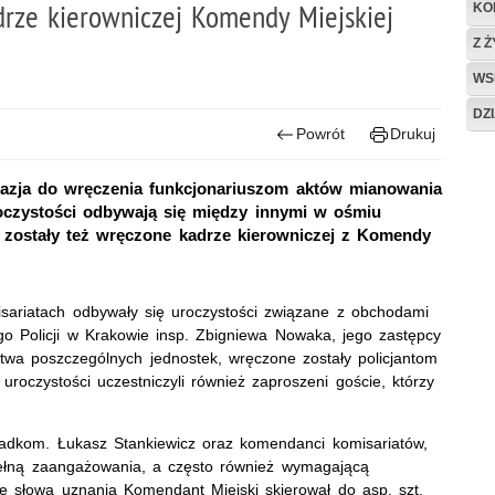
rze kierowniczej Komendy Miejskiej
KO
Z 
WS
DZ
Powrót
Drukuj
okazja do wręczenia funkcjonariuszom aktów mianowania
oczystości odbywają się między innymi w ośmiu
 zostały też wręczone kadrze kierowniczej z Komendy
sariatach odbywały się uroczystości związane z obchodami
go Policji w Krakowie insp. Zbigniewa Nowaka, jego zastępcy
twa poszczególnych jednostek, wręczone zostały policjantom
oczystości uczestniczyli również zaproszeni goście, którzy
adkom. Łukasz Stankiewicz oraz komendanci komisariatów,
 pełną zaangażowania, a często również wymagającą
e słowa uznania Komendant Miejski skierował do asp. szt.