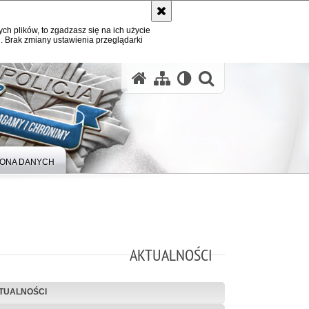
ych plików, to zgadzasz się na ich użycie
. Brak zmiany ustawienia przeglądarki
otwórz wysz
ONA DANYCH
AKTUALNOŚCI
TUALNOŚCI