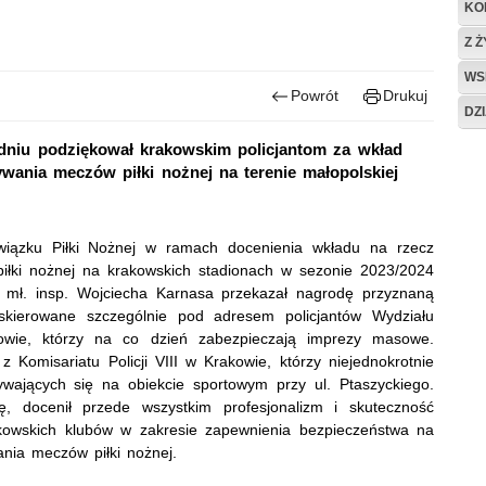
KO
Z 
WS
Powrót
Drukuj
DZ
odniu podziękował krakowskim policjantom za wkład
wania meczów piłki nożnej na terenie małopolskiej
Związku Piłki Nożnej w ramach docenienia wkładu na rzecz
łki nożnej na krakowskich stadionach w sezonie 2023/2024
i mł. insp. Wojciecha Karnasa przekazał nagrodę przyznaną
skierowane szczególnie pod adresem policjantów Wydziału
akowie, którzy na co dzień zabezpieczają imprezy masowe.
 Komisariatu Policji VIII w Krakowie, którzy niejednokrotnie
wających się na obiekcie sportowym przy ul. Ptaszyckiego.
ę, docenił przede wszystkim profesjonalizm i skuteczność
kowskich klubów w zakresie zapewnienia bezpieczeństwa na
ania meczów piłki nożnej.