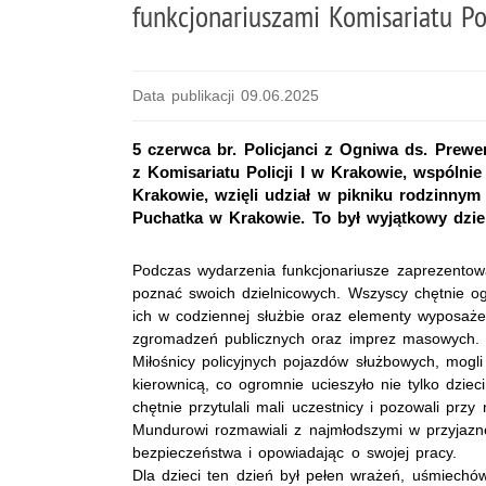
funkcjonariuszami Komisariatu Po
Data publikacji 09.06.2025
5 czerwca br. Policjanci z Ogniwa ds. Prewenc
z Komisariatu Policji I w Krakowie, wspóln
Krakowie, wzięli udział w pikniku rodzinn
Puchatka w Krakowie. To był wyjątkowy dzień
Podczas wydarzenia funkcjonariusze zaprezentowali
poznać swoich dzielnicowych. Wszyscy chętnie og
ich w codziennej służbie oraz elementy wyposażen
zgromadzeń publicznych oraz imprez masowych.
Miłośnicy policyjnych pojazdów służbowych, mogl
kierownicą, co ogromnie ucieszyło nie tylko dziec
chętnie przytulali mali uczestnicy i pozowali przy 
Mundurowi rozmawiali z najmłodszymi w przyjazn
bezpieczeństwa i opowiadając o swojej pracy.
Dla dzieci ten dzień był pełen wrażeń, uśmiechó