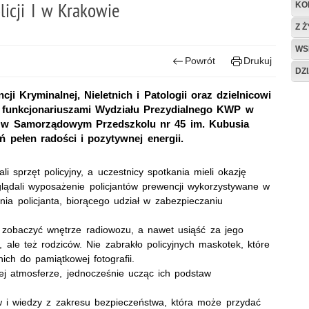
licji I w Krakowie
KO
Z 
WS
Powrót
Drukuj
DZ
ji Kryminalnej, Nieletnich i Patologii oraz dzielnicowi
ie funkcjonariuszami Wydziału Prezydialnego KWP w
ym w Samorządowym Przedszkolu nr 45 im. Kubusia
 pełen radości i pozytywnej energii.
 sprzęt policyjny, a uczestnicy spotkania mieli okazję
lądali wyposażenie policjantów prewencji wykorzystywane w
ia policjanta, biorącego udział w zabezpieczaniu
i zobaczyć wnętrze radiowozu, a nawet usiąść za jego
i, ale też rodziców. Nie zabrakło policyjnych maskotek, które
nich do pamiątkowej fotografii.
ej atmosferze, jednocześnie ucząc ich podstaw
w i wiedzy z zakresu bezpieczeństwa, która może przydać