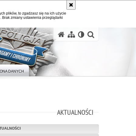
ych plików, to zgadzasz się na ich użycie
. Brak zmiany ustawienia przeglądarki
otwórz wysz
ONA DANYCH
AKTUALNOŚCI
TUALNOŚCI