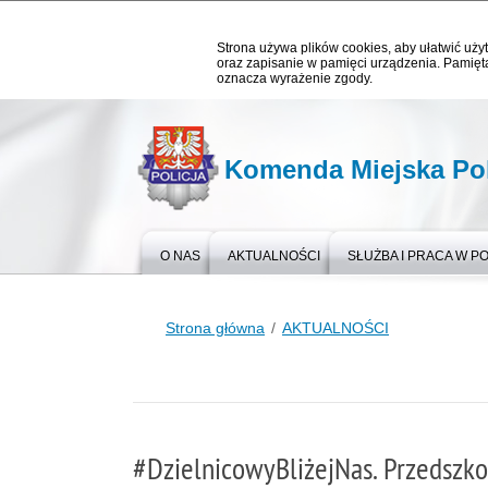
Strona używa plików cookies, aby ułatwić użyt
oraz zapisanie w pamięci urządzenia. Pamięta
oznacza wyrażenie zgody.
Komenda Miejska Pol
O NAS
AKTUALNOŚCI
SŁUŻBA I PRACA W PO
Strona główna
AKTUALNOŚCI
#DzielnicowyBliżejNas. Przedszko