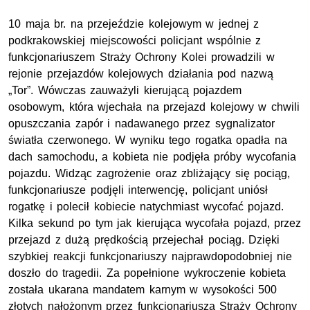
10 maja br. na przejeździe kolejowym w jednej z
podkrakowskiej miejscowości policjant wspólnie z
funkcjonariuszem Straży Ochrony Kolei prowadzili w
rejonie przejazdów kolejowych działania pod nazwą
„Tor”. Wówczas zauważyli kierującą pojazdem
osobowym, która wjechała na przejazd kolejowy w chwili
opuszczania zapór i nadawanego przez sygnalizator
światła czerwonego. W wyniku tego rogatka opadła na
dach samochodu, a kobieta nie podjęła próby wycofania
pojazdu. Widząc zagrożenie oraz zbliżający się pociąg,
funkcjonariusze podjęli interwencję, policjant uniósł
rogatkę i polecił kobiecie natychmiast wycofać pojazd.
Kilka sekund po tym jak kierująca wycofała pojazd, przez
przejazd z dużą prędkością przejechał pociąg. Dzięki
szybkiej reakcji funkcjonariuszy najprawdopodobniej nie
doszło do tragedii. Za popełnione wykroczenie kobieta
została ukarana mandatem karnym w wysokości 500
złotych nałożonym przez funkcjonariusza Straży Ochrony