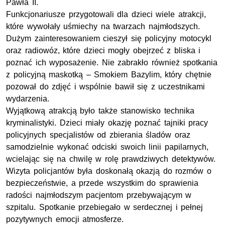
Pawła II.
Funkcjonariusze przygotowali dla dzieci wiele atrakcji,
które wywołały uśmiechy na twarzach najmłodszych.
Dużym zainteresowaniem cieszył się policyjny motocykl
oraz radiowóz, które dzieci mogły obejrzeć z bliska i
poznać ich wyposażenie. Nie zabrakło również spotkania
z policyjną maskotką – Smokiem Bazylim, który chętnie
pozował do zdjęć i wspólnie bawił się z uczestnikami
wydarzenia.
Wyjątkową atrakcją było także stanowisko technika
kryminalistyki. Dzieci miały okazję poznać tajniki pracy
policyjnych specjalistów od zbierania śladów oraz
samodzielnie wykonać odciski swoich linii papilarnych,
wcielając się na chwilę w rolę prawdziwych detektywów.
Wizyta policjantów była doskonałą okazją do rozmów o
bezpieczeństwie, a przede wszystkim do sprawienia
radości najmłodszym pacjentom przebywającym w
szpitalu. Spotkanie przebiegało w serdecznej i pełnej
pozytywnych emocji atmosferze.