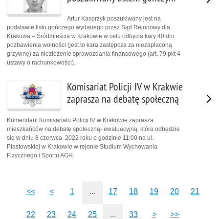
Artur Kasprzyk poszukiwany jest na
podstawie listu gończego wydanego przez Sąd Rejonowy dla
Krakowa – Śródmieścia w Krakowie w celu odbycia kary 40 dni
pozbawienia wolności (jest to kara zastępcza za niezapłaconą
grzywnę) za niezłożenie sprawozdania finansowego (art. 79 pkt 4
ustawy o rachunkowości).
Komisariat Policji IV w Krakwie
zaprasza na debatę społeczną
Komendant Komisariatu Policji IV w Krakowie zaprasza
mieszkańców na debatę społeczną- ewaluacyjną, która odbędzie
się w dniu 8 czerwca 2022 roku o godzinie 11:00 na ul.
Piastowskiej w Krakowie w rejonie Studium Wychowania
Fizycznego i Sportu AGH.
<<
<
1
...
17
18
19
20
21
22
23
24
25
...
33
>
>>