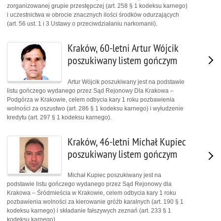
zorganizowanej grupie przestępczej (art. 258 § 1 kodeksu karnego)
i uczestnictwa w obrocie znacznych ilości środków odurzających
(art. 56 ust. 1 i 3 Ustawy o przeciwdziałaniu narkomanii).
Kraków, 60-letni Artur Wójcik
poszukiwany listem gończym
Artur Wójcik poszukiwany jest na podstawie
listu gończego wydanego przez Sąd Rejonowy Dla Krakowa –
Podgórza w Krakowie, celem odbycia kary 1 roku pozbawienia
wolności za oszustwo (art. 286 § 1 kodeksu karnego) i wyłudzenie
kredytu (art. 297 § 1 kodeksu karnego).
Kraków, 46-letni Michał Kupiec
poszukiwany listem gończym
Michał Kupiec poszukiwany jest na
podstawie listu gończego wydanego przez Sąd Rejonowy dla
Krakowa – Śródmieścia w Krakowie, celem odbycia kary 1 roku
pozbawienia wolności za kierowanie gróźb karalnych (art. 190 § 1
kodeksu karnego) i składanie fałszywych zeznań (art. 233 § 1
kodeksu karnego).