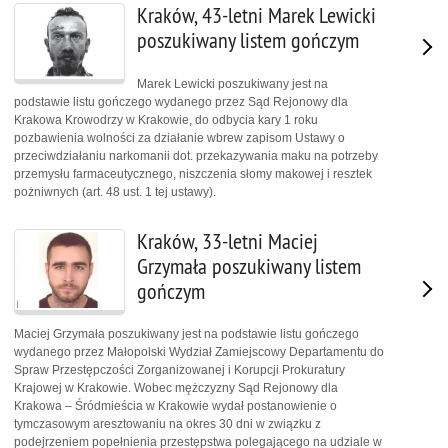
Kraków, 43-letni Marek Lewicki
poszukiwany listem gończym
Marek Lewicki poszukiwany jest na
podstawie listu gończego wydanego przez Sąd Rejonowy dla
Krakowa Krowodrzy w Krakowie, do odbycia kary 1 roku
pozbawienia wolności za działanie wbrew zapisom Ustawy o
przeciwdziałaniu narkomanii dot. przekazywania maku na potrzeby
przemysłu farmaceutycznego, niszczenia słomy makowej i resztek
pożniwnych (art. 48 ust. 1 tej ustawy).
Kraków, 33-letni Maciej
Grzymała poszukiwany listem
gończym
Maciej Grzymała poszukiwany jest na podstawie listu gończego
wydanego przez Małopolski Wydział Zamiejscowy Departamentu do
Spraw Przestępczości Zorganizowanej i Korupcji Prokuratury
Krajowej w Krakowie. Wobec mężczyzny Sąd Rejonowy dla
Krakowa – Śródmieścia w Krakowie wydał postanowienie o
tymczasowym aresztowaniu na okres 30 dni w związku z
podejrzeniem popełnienia przestępstwa polegającego na udziale w