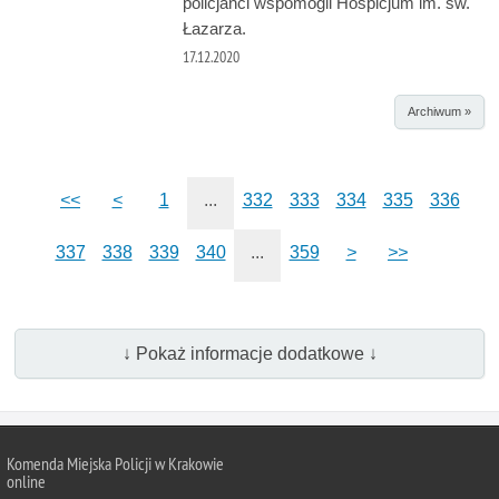
policjanci wspomogli Hospicjum im. św.
Łazarza.
17.12.2020
Archiwum »
<<
<
1
...
332
333
334
335
336
337
338
339
340
...
359
>
>>
↓ Pokaż informacje dodatkowe ↓
Komenda Miejska Policji w Krakowie
online